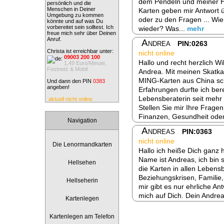
dem Pendeln und meiner Hel
persönlich und die
Menschen in Deiner
Karten geben mir Antwort 
Umgebung zu kommen
oder zu den Fragen ... Wi
könnte und auf was Du
vorbereitet sein solltest. Ich
wieder? Was...
mehr
freue mich sehr über Deinen
Anruf.
Andrea
PIN:0263
Christa ist erreichbar unter:
nicht online
09003 200 100
Hallo und recht herzlich W
1,49 Euro/Minute,
Festnetz & Mobil
Andrea. Mit meinen Skatka
MING-Karten aus China sch
Und dann den PIN
0383
angeben!
Erfahrungen durfte ich ber
Lebensberaterin seit mehr 
aktuell nicht online
Stellen Sie mir Ihre Fragen
Finanzen, Gesundheit oder
Navigation
Andreas
PIN:0363
nicht online
Die Lenormandkarten
Hallo ich heiße Dich ganz 
Name ist Andreas, ich bin s
Hellsehen
die Karten in allen Lebens
Beziehungskrisen, Familie,
Hellseherin
mir gibt es nur ehrliche An
mich auf Dich. Dein Andrea
Kartenlegen
Kartenlegen am Telefon