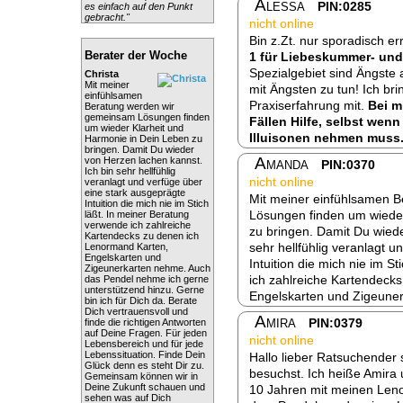
Alessa
PIN:0285
es einfach auf den Punkt
gebracht."
nicht online
Bin z.Zt. nur sporadisch e
Berater der Woche
1 für Liebeskummer- u
Spezialgebiet sind Ängste a
Christa
Mit meiner
mit Ängsten zu tun! Ich bri
einfühlsamen
Praxiserfahrung mit.
Bei m
Beratung werden wir
gemeinsam Lösungen finden
Fällen Hilfe, selbst we
um wieder Klarheit und
Illuisonen nehmen muss.
Harmonie in Dein Leben zu
bringen. Damit Du wieder
Amanda
von Herzen lachen kannst.
PIN:0370
Ich bin sehr hellfühlig
nicht online
veranlagt und verfüge über
eine stark ausgeprägte
Mit meiner einfühlsamen 
Intuition die mich nie im Stich
Lösungen finden um wieder
läßt. In meiner Beratung
verwende ich zahlreiche
zu bringen. Damit Du wiede
Kartendecks zu denen ich
sehr hellfühlig veranlagt 
Lenormand Karten,
Engelskarten und
Intuition die mich nie im S
Zigeunerkarten nehme. Auch
ich zahlreiche Kartendeck
das Pendel nehme ich gerne
unterstützend hinzu. Gerne
Engelskarten und Zigeuner
bin ich für Dich da. Berate
Dich vertrauensvoll und
Amira
PIN:0379
finde die richtigen Antworten
auf Deine Fragen. Für jeden
nicht online
Lebensbereich und für jede
Lebenssituation. Finde Dein
Hallo lieber Ratsuchender
Glück denn es steht Dir zu.
besuchst. Ich heiße Amira 
Gemeinsam können wir in
Deine Zukunft schauen und
10 Jahren mit meinen Leno
sehen was auf Dich