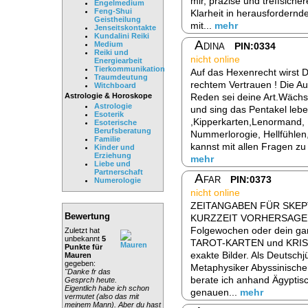
mir, präzise und treffsiche
Engelmedium
Feng-Shui
Klarheit in herausfordernde
Geistheilung
mit...
mehr
Jenseitskontakte
Kundalini Reiki
Adina
Medium
PIN:0334
Reiki und
nicht online
Energiearbeit
Tierkommunikation
Auf das Hexenrecht wirst 
Traumdeutung
rechtem Vertrauen ! Die A
Witchboard
Astrologie & Horoskope
Reden sei deine Art.Wäch
Astrologie
und sing das Pentakel lebe
Esoterik
,Kipperkarten,Lenormand,
Esoterische
Berufsberatung
Nummerlorogie, Hellfühlen
Familie
kannst mit allen Fragen z
Kinder und
Erziehung
mehr
Liebe und
Partnerschaft
Afar
PIN:0373
Numerologie
nicht online
ZEITANGABEN FÜR SKEPT
Bewertung
KURZZEIT VORHERSAGEN 
Folgewochen oder dein ga
Zuletzt hat
unbekannt
5
TAROT-KARTEN und KRIST
Punkte für
exakte Bilder. Als Deutsch
Mauren
gegeben:
Metaphysiker Abyssinische
"Danke fr das
berate ich anhand Ägyptis
Gesprch heute.
Eigentlich habe ich schon
genauen...
mehr
vermutet (also das mit
meinem Mann). Aber du hast