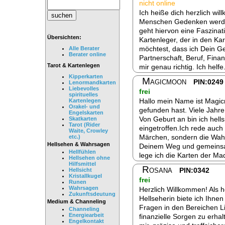
nicht online
Ich heiße dich herzlich wi
Menschen Gedenken werde
geht hiervon eine Faszinati
Übersichten:
Kartenleger, der in den Kar
möchtest, dass ich Dein G
Alle Berater
Berater online
Partnerschaft, Beruf, Finan
Tarot & Kartenlegen
mir genau richtig. Ich helfe
Kipperkarten
Magicmoon
PIN:0249
Lenormandkarten
Liebevolles
frei
spirituelles
Hallo mein Name ist Magic
Kartenlegen
Orakel- und
gefunden hast. Viele Jahre 
Engelskarten
Von Geburt an bin ich hellsi
Skatkarten
Tarot (Rider
eingetroffen.Ich rede auch
Waite, Crowley
Märchen, sondern die Wahrh
etc.)
Hellsehen & Wahrsagen
Deinem Weg und gemeinsam
Hellfühlen
lege ich die Karten der 
Hellsehen ohne
Hilfsmittel
Rosana
PIN:0342
Hellsicht
Kristallkugel
frei
Runen
Wahrsagen
Herzlich Willkommen! Als h
Zukunftsdeutung
Hellseherin biete ich Ihnen
Medium & Channeling
Fragen in den Bereichen Li
Channeling
Energiearbeit
finanzielle Sorgen zu erhal
Engelkontakt