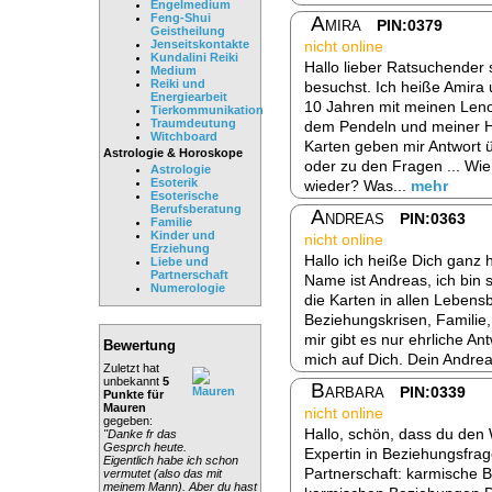
Engelmedium
Feng-Shui
Amira
PIN:0379
Geistheilung
Jenseitskontakte
nicht online
Kundalini Reiki
Hallo lieber Ratsuchender
Medium
Reiki und
besuchst. Ich heiße Amira 
Energiearbeit
10 Jahren mit meinen Leno
Tierkommunikation
Traumdeutung
dem Pendeln und meiner Hel
Witchboard
Karten geben mir Antwort 
Astrologie & Horoskope
oder zu den Fragen ... Wi
Astrologie
Esoterik
wieder? Was...
mehr
Esoterische
Berufsberatung
Andreas
PIN:0363
Familie
Kinder und
nicht online
Erziehung
Hallo ich heiße Dich ganz 
Liebe und
Partnerschaft
Name ist Andreas, ich bin s
Numerologie
die Karten in allen Lebens
Beziehungskrisen, Familie,
mir gibt es nur ehrliche An
Bewertung
mich auf Dich. Dein Andrea
Zuletzt hat
unbekannt
5
Barbara
PIN:0339
Punkte für
Mauren
nicht online
gegeben:
Hallo, schön, dass du den 
"Danke fr das
Gesprch heute.
Expertin in Beziehungsfrag
Eigentlich habe ich schon
Partnerschaft: karmische 
vermutet (also das mit
meinem Mann). Aber du hast