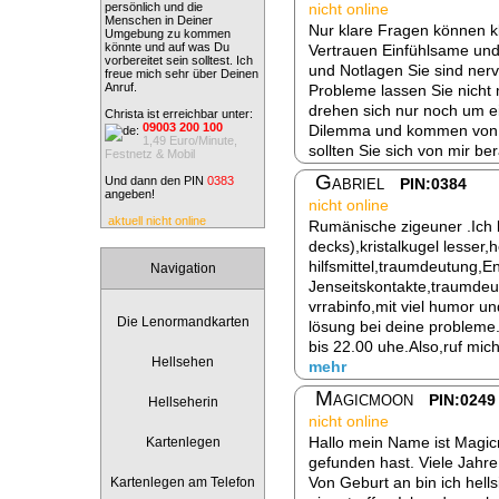
persönlich und die
nicht online
Menschen in Deiner
Nur klare Fragen können k
Umgebung zu kommen
könnte und auf was Du
Vertrauen Einfühlsame und 
vorbereitet sein solltest. Ich
und Notlagen Sie sind nerv
freue mich sehr über Deinen
Anruf.
Probleme lassen Sie nicht
drehen sich nur noch um e
Christa ist erreichbar unter:
09003 200 100
Dilemma und kommen von d
1,49 Euro/Minute,
sollten Sie sich von mir be
Festnetz & Mobil
Gabriel
Und dann den PIN
0383
PIN:0384
angeben!
nicht online
aktuell nicht online
Rumänische zigeuner .Ich b
decks),kristalkugel lesser,
hilfsmittel,traumdeutung,E
Navigation
Jenseitskontakte,traumde
vrrabinfo,mit viel humor 
Die Lenormandkarten
lösung bei deine probleme.
bis 22.00 uhe.Also,ruf mich
Hellsehen
mehr
Magicmoon
PIN:0249
Hellseherin
nicht online
Hallo mein Name ist Magic
Kartenlegen
gefunden hast. Viele Jahre 
Von Geburt an bin ich hellsi
Kartenlegen am Telefon