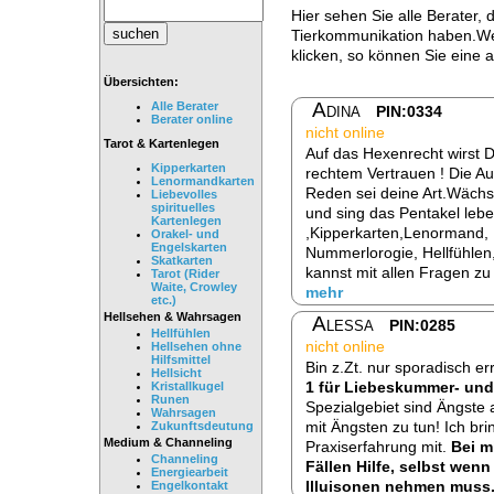
Hier sehen Sie alle Berater,
Tierkommunikation haben.Wen
klicken, so können Sie eine 
Übersichten:
Adina
Alle Berater
PIN:0334
Berater online
nicht online
Tarot & Kartenlegen
Auf das Hexenrecht wirst 
Kipperkarten
rechtem Vertrauen ! Die A
Lenormandkarten
Reden sei deine Art.Wäch
Liebevolles
spirituelles
und sing das Pentakel lebe
Kartenlegen
,Kipperkarten,Lenormand,
Orakel- und
Engelskarten
Nummerlorogie, Hellfühlen
Skatkarten
kannst mit allen Fragen z
Tarot (Rider
Waite, Crowley
mehr
etc.)
Hellsehen & Wahrsagen
Alessa
PIN:0285
Hellfühlen
nicht online
Hellsehen ohne
Hilfsmittel
Bin z.Zt. nur sporadisch e
Hellsicht
1 für Liebeskummer- u
Kristallkugel
Runen
Spezialgebiet sind Ängste a
Wahrsagen
mit Ängsten zu tun! Ich bri
Zukunftsdeutung
Medium & Channeling
Praxiserfahrung mit.
Bei m
Channeling
Fällen Hilfe, selbst we
Energiearbeit
Illuisonen nehmen muss.
Engelkontakt