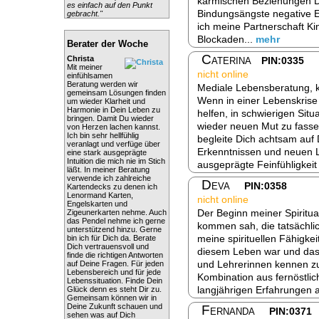
karmischen Beziehungen 
es einfach auf den Punkt
Bindungsängste negative En
gebracht."
ich meine Partnerschaft K
Blockaden...
mehr
Berater der Woche
Caterina
Christa
PIN:0335
Mit meiner
nicht online
einfühlsamen
Beratung werden wir
Mediale Lebensberatung, k
gemeinsam Lösungen finden
Wenn in einer Lebenskrise
um wieder Klarheit und
Harmonie in Dein Leben zu
helfen, in schwierigen Sit
bringen. Damit Du wieder
wieder neuen Mut zu fasse
von Herzen lachen kannst.
Ich bin sehr hellfühlig
begleite Dich achtsam auf
veranlagt und verfüge über
Erkenntnissen und neuen 
eine stark ausgeprägte
Intuition die mich nie im Stich
ausgeprägte Feinfühligkeit
läßt. In meiner Beratung
verwende ich zahlreiche
Deva
PIN:0358
Kartendecks zu denen ich
Lenormand Karten,
nicht online
Engelskarten und
Der Beginn meiner Spiritual
Zigeunerkarten nehme. Auch
das Pendel nehme ich gerne
kommen sah, die tatsächlich
unterstützend hinzu. Gerne
meine spirituellen Fähigkei
bin ich für Dich da. Berate
Dich vertrauensvoll und
diesem Leben war und das 
finde die richtigen Antworten
und Lehrerinnen kennen zu 
auf Deine Fragen. Für jeden
Lebensbereich und für jede
Kombination aus fernöstli
Lebenssituation. Finde Dein
langjährigen Erfahrungen a
Glück denn es steht Dir zu.
Gemeinsam können wir in
Deine Zukunft schauen und
Fernanda
PIN:0371
sehen was auf Dich